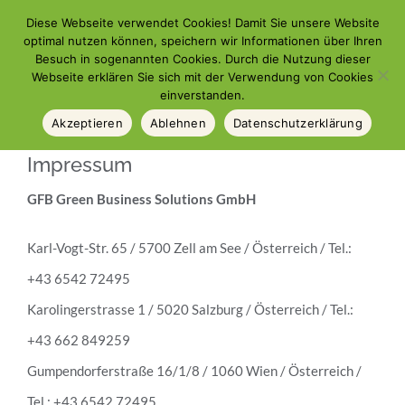
Zum
Diese Webseite verwendet Cookies! Damit Sie unsere Website
optimal nutzen können, speichern wir Informationen über Ihren
Inhalt
Besuch in sogenannten Cookies. Durch die Nutzung dieser
springen
Webseite erklären Sie sich mit der Verwendung von Cookies
einverstanden.
Akzeptieren
Ablehnen
Datenschutzerklärung
Impressum
GFB Green Business Solutions GmbH
Karl-Vogt-Str. 65 / 5700 Zell am See / Österreich / Tel.:
+43 6542 72495
Karolingerstrasse 1 / 5020 Salzburg / Österreich / Tel.:
+43 662 849259
Gumpendorferstraße 16/1/8 / 1060 Wien / Österreich /
Tel.: +43 6542 72495